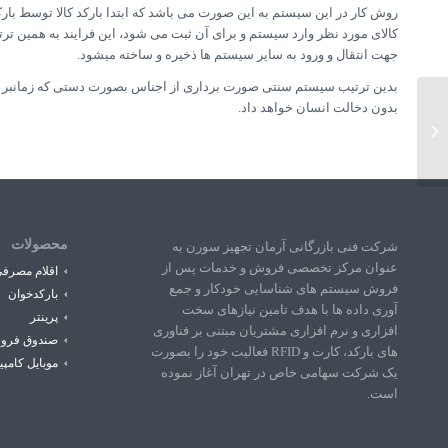
روش کار در این سیستم به این صورت می باشد که ابتدا بارکد کالا توسط با
جهت انتقال و ورود به سایر سیستم ها ذخیره و ساخته میشود.
بدین ترتیب سیستم سنتی صورت برداری از اجناس بصورت دستی که زمانبر و ب
بدون دخالت انسان خواهد داد.
مدیریت ارتباط با مشتری
محصولات
شرکت فنی بازرگانی آرمان تجهیز سورن به
عنوان مرکز تخصصی فروش و خدمات پس از
اقلام مصرف
فروش سیستم های شناسایی خودکار و جمع
بارکدخوان
آوری داده ها با هدف تامین نیازهای سخت
پرینتر
افزاری و نرم افزاری مشتریان مبتنی بر فناوری
صندوق فرو
های بارکد، کارت و RFID فعالیت خود را بصورت
موبایل کامپی
یک شرکت سهامی خاص در تهران آغاز نموده
است.