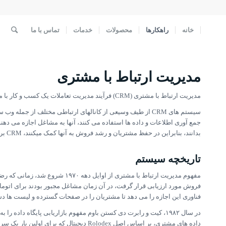
خانه
راهکارها
محصولات
خدمات
تماس با ما
مدیریت ارتباط با مشتری
مدیریت ارتباط با مشتری (CRM)
فرآیند مدیریت تعاملات یک کسب و کار با مشت
سیستم های CRM از طیف وسیعی از کانالهای ارتباطی مختلف از جمل
جمع آوری اطلاعات و داده ها استفاده می کنند،
آنها به مشاغل اجازه می دهن
بدانند، بنابراین در حفظ مشتریان و رشد فروش به آنها کمک میکنند
،
CRM برای مدیریت مشتریان گذشته، حال یا مشتریان بالقوه استفاده می شود.
تاریخچه سیستم
مفهوم مدیریت ارتباط با مشتری از او
فروش مورد ارزیابی قرار گرفت
،
در آن زمان مشاغل مجبور بودند برای اتو
فناوری این اجازه را می دهد تا مشتریان را در صفحات گسترده و لیست ها دس
در سال ۱۹۸۲، كیت و رابرت دی كستن باوم مفهوم بازاریابی پایگاه داده
داده های مشتری،
بر اساس اصل Rolodex دیجیتال که برای اولین بار یک سرویس مدیریت تماس ارائه می داد.