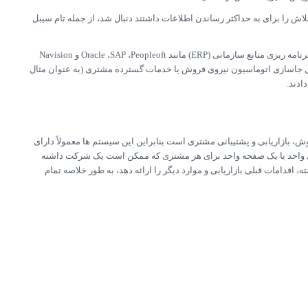
ش را برای به حداکثر رساندن اطلاعات داشتند دنبال شد، از جمله تام سیبل
به منظور رقابت با راهکار های مستقل CRM جدید، شرکت های نرم افزاری برنامه ریزی منابع سازمانی (ERP) مانند Oracle ،SAP ،Peopleoft و Navision
جاسازی اتوماسیون نیروی فروش یا خدمات گسترده مشتری (به عنوان مثال
 بازاریابی و پشتیبانی مشتری است بنابراین این سیستم ها معمولاً دارای
ری واحد یا یک صفحه واحد برای هر مشتری که ممکن است یک شرکت داشته
دامات قبلی بازاریابی و موارد دیگر را ارائه دهد، به طور خلاصه تمام