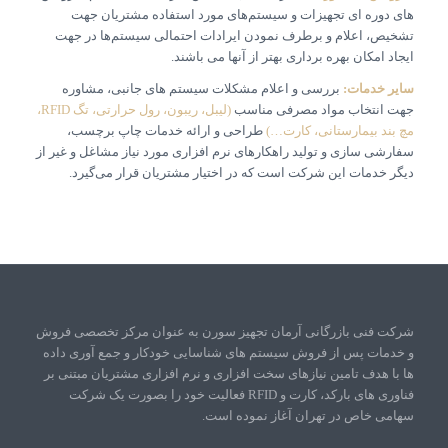
های دوره ای تجهیزات و سیستم‌های مورد استفاده مشتریان جهت
تشخیص، اعلام و برطرف نمودن ایرادات احتمالی سیستم‌ها در جهت
ایجاد امکان بهره برداری بهتر از آنها می باشند.
سایر خدمات:
بررسی و اعلام مشکلات سیستم های جانبی، مشاوره
جهت انتخاب مواد مصرفی مناسب
(لیبل، ریبون، رول حرارتی، تگ RFID،
مچ بند بیمارستانی، کارت…)
طراحی و ارائه خدمات چاپ برچسب،
سفارشی سازی و تولید راهکارهای نرم افزاری مورد نیاز مشاغل و غیر از
دیگر خدمات این شرکت است که در اختیار مشتریان قرار می‌گیرد.
شرکت فنی بازرگانی آرمان تجهیز سورن به عنوان مرکز تخصصی فروش
و خدمات پس از فروش سیستم های شناسایی خودکار و جمع آوری داده
ها با هدف تامین نیازهای سخت افزاری و نرم افزاری مشتریان مبتنی بر
فناوری های بارکد، کارت و RFID فعالیت خود را بصورت یک شرکت
سهامی خاص در تهران آغاز نموده است.