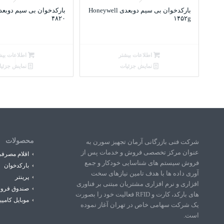
بارکدخوان بی سیم دوبعدی Honeywell
۴۸۲۰
۱۴۵۲g
اطلاعات بیشتر
اطلاعات بیش
نمایش جزئیات
نمایش جزئی
محصولات
شرکت فنی بازرگانی آرمان تجهیز سورن به
عنوان مرکز تخصصی فروش و خدمات پس از
اقلام مصرف
فروش سیستم های شناسایی خودکار و جمع
بارکدخوان
آوری داده ها با هدف تامین نیازهای سخت
پرینتر
افزاری و نرم افزاری مشتریان مبتنی بر فناوری
صندوق فرو
های بارکد، کارت و RFID فعالیت خود را بصورت
موبایل کامپی
یک شرکت سهامی خاص در تهران آغاز نموده
است.