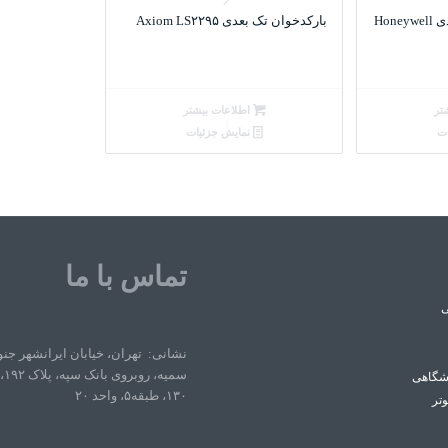
بارکدخوان بی سیم دوبعدی Honeywell
بارکدخوان تک بعدی Axiom LS۲۲۹۵
تر
اطلاعات بیشتر
ات
نمایش جزئیات
تماس با ما
ی
نشانی: تهران، خیابان ایرانشهر جن
سمی
شگاهی
۱۳۰، طبقه۵، واحد ۲۰
وتر