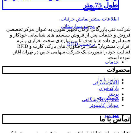
طول 75 متر
کارت
اطلاعات بیشتر
نمایش جزئیات
مچ بند بیمارستانی
شرکت فنی بازرگانی آرمان تجهیز سورن به عنوان مرکز تخصصی
فروش و خدمات پس از فروش سیستم های شناسایی خودکار و
جمع آوری داده ها با هدف تامین نیازهای سخت افزاری و نرم
برچسب RFID
افزاری مشتریان مبتنی بر فناوری های بارکد، کارت و RFID
فعالیت خود را بصورت یک شرکت سهامی خاص در تهران آغاز
نموده است.
خدمات
محصولات
تماس با ما
اقلام مصرفی
بارکدخوان
پرینتر
جست و جو
صندوق فروشگاهی
موبایل کامپیوتر
منو
منو
تماس با ما
نشانی: تهران، خیابان ایرانشهر جنوبی، نبش سمیه، روبروی بانک