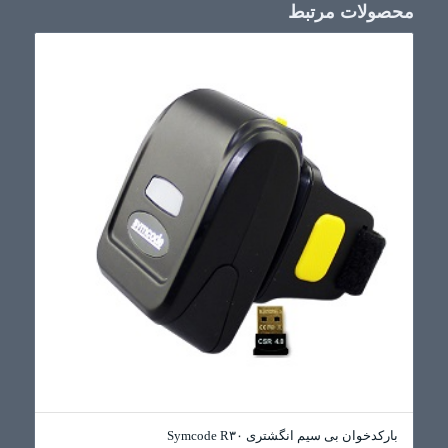
محصولات مرتبط
بارکدخوان بی سیم انگشتری Symcode R۳۰