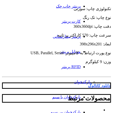
پرینتر چاپ چک
تکنولوژی چاپ: سوزنی
نوع چاپ: تک رنگ
کارت پرینتر
دقت چاپ:
360x360dpi
سرعت چاپ: 570 کاراکتر بر ثانیه
پرینتر بیمارستانی
ابعاد:
398x296x201
موبایل پرینتر
نوع پورت ارتباط به کامپیوتر: USB, Parallel, Serial
وزن: 9 کیلوگرم
RFID پرینتر
بارکدخوان
دانلود کاتالوگ
بارکدخوان با سیم
محصولات مرتبط
بارکدخوان بی سیم