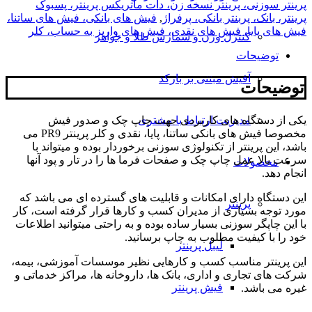
پرینتر سوزنی، پرینتر نسخه زن، دات ماتریکس پرینتر، پسبوک
پرینتر، بانک، پربنتر بانکی، پرفراژ
,
فیش های بانکی، فیش های ساتنا،
فیش های پایا، فیش های نقدی، فیش های واریز به حساب، کلر
کنترل وزن و شمارش طلا و جواهر
توضیحات
آفیش مبتنی بر بارکد
توضیحات
یکی از دستگاه های کاربردی جهت چاپ چک و صدور فیش
مدیریت ارتباط با مشتری
مخصوصا فیش های بانکی ساتنا، پایا، نقدی و کلر پرینتر PR9 می
باشد، این پرینتر از تکنولوژی سوزنی برخوردار بوده و میتواند با
سرعت بالا عمل چاپ چک و صفحات فرما ها را در تار و پود آنها
محصولات
انجام دهد.
این دستگاه دارای امکانات و قابلیت های گسترده ای می باشد که
پرینتر
مورد توجه بسیاری از مدیران کسب و کارها قرار گرفته است، کار
با این چاپگر سوزنی بسیار ساده بوده و به راحتی میتوانید اطلاعات
خود را با کیفیت مطلوب به چاپ برسانید.
لیبل پرینتر
این پرینتر مناسب کسب و کارهایی نظیر موسسات آموزشی، بیمه،
شرکت های تجاری و اداری، بانک ها، داروخانه ها، مراکز خدماتی و
فیش پرینتر
غیره می باشد.