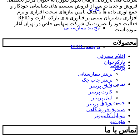
فروش و خدمات پس از فروش سیستم های شناسایی خودکار و
کارت
جمع آوری داده ها با هدف تامین نیازهای سخت افزاری و نرم
افزاری مشتریان مبتنی بر فناوری های بارکد، کارت و RFID
فعالیت خود را بصورت یک شرکت سهامی خاص در تهران آغاز
مچ بند بیمارستانی
نموده است.
محصولات
برچسب RFID
اقلام مصرفی
بارکدخوان
خدمات
پرینتر
پرینتر بیمارستانی
پرینتر چاپ چک
تماس با ما
فیش پرینتر
کارت پرینتر
لیبل پرینتر
جست و جو
موبایل پرینتر
صندوق فروشگاهی
موبایل کامپیوتر
منو
منو
تماس با ما